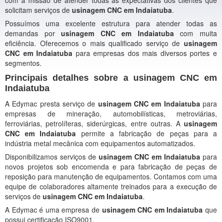
com a missão de atender todas as expectativas dos clientes que
solicitam serviços de
usinagem CNC em Indaiatuba
.
Possuímos uma excelente estrutura para atender todas as
demandas por
usinagem CNC em Indaiatuba
com muita
eficiência. Oferecemos o mais qualificado serviço de
usinagem
CNC em Indaiatuba
para empresas dos mais diversos portes e
segmentos.
Principais detalhes sobre a usinagem CNC em
Indaiatuba
A Edymac presta serviço de
usinagem CNC em Indaiatuba
para
empresas de mineração, automobilísticas, metroviárias,
ferroviárias, petrolíferas, siderúrgicas, entre outras. A
usinagem
CNC em Indaiatuba
permite a fabricação de peças para a
indústria metal mecânica com equipamentos automatizados.
Disponibilizamos serviços de
usinagem CNC em Indaiatuba
para
novos projetos sob encomenda e para fabricação de peças de
reposição para manutenção de equipamentos. Contamos com uma
equipe de colaboradores altamente treinados para a execução de
serviços de
usinagem CNC em Indaiatuba
.
A Edymac é uma empresa de
usinagem CNC em Indaiatuba
que
possui certificação ISO9001.