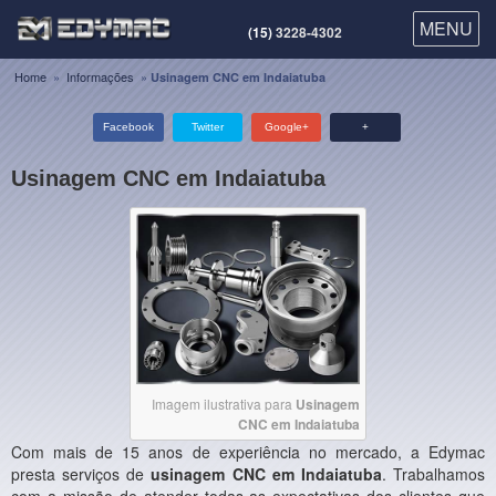
MENU
MENU
(15)
3228-4302
Home
»
Informações
»
Usinagem CNC em Indaiatuba
Facebook
Twitter
Google+
+
Usinagem CNC em Indaiatuba
Imagem ilustrativa para
Usinagem
CNC em Indaiatuba
Com mais de 15 anos de experiência no mercado, a Edymac
presta serviços de
usinagem CNC em Indaiatuba
. Trabalhamos