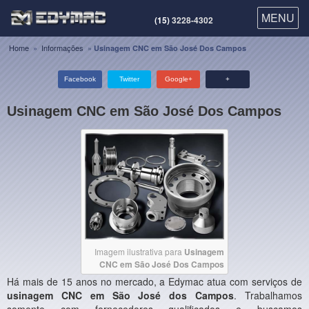
MENU
MENU
(15)
3228-4302
Home
»
Informações
»
Usinagem CNC em São José Dos Campos
Facebook
Twitter
Google+
+
Usinagem CNC em São José Dos Campos
Imagem ilustrativa para
Usinagem
CNC em São José Dos Campos
Há mais de 15 anos no mercado, a Edymac atua com serviços de
usinagem CNC em São José dos Campos
. Trabalhamos