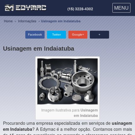
MENU
MENU
(15)
3228-4302
Home
»
Informações
»
Usinagem em Indaiatuba
Facebook
Twitter
Google+
+
Usinagem em Indaiatuba
Imagem ilustrativa para
Usinagem
em Indaiatuba
Procurando uma empresa especializada em serviços de
usinagem
em Indaiatuba
? A Edymac é a melhor opção. Contamos com mais