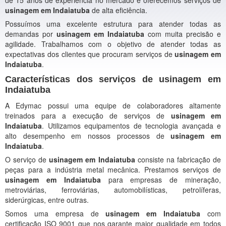
de 15 anos de experiência no mercado e oferecemos serviços de
usinagem em Indaiatuba
de alta eficiência.
Possuímos uma excelente estrutura para atender todas as
demandas por
usinagem em Indaiatuba
com muita precisão e
agilidade. Trabalhamos com o objetivo de atender todas as
expectativas dos clientes que procuram serviços de
usinagem em
Indaiatuba
.
Características dos serviços de usinagem em
Indaiatuba
A Edymac possui uma equipe de colaboradores altamente
treinados para a execução de serviços de
usinagem em
Indaiatuba
. Utilizamos equipamentos de tecnologia avançada e
alto desempenho em nossos processos de
usinagem em
Indaiatuba
.
O serviço de
usinagem em Indaiatuba
consiste na fabricação de
peças para a indústria metal mecânica. Prestamos serviços de
usinagem em Indaiatuba
para empresas de mineração,
metroviárias, ferroviárias, automobilísticas, petrolíferas,
siderúrgicas, entre outras.
Somos uma empresa de
usinagem em Indaiatuba
com
certificação ISO 9001 que nos garante maior qualidade em todos