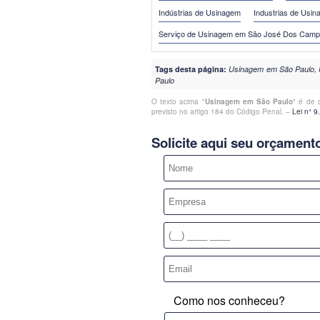
Indústrias de Usinagem
Industrias de Usin
Serviço de Usinagem em São José Dos Cam
Tags desta página:
Usinagem em São Paulo, 
Paulo
O texto acima "
Usinagem em São Paulo
" é de 
previsto no artigo 184 do Código Penal. –
Lei n° 9
Solicite aqui seu orçament
Como nos conheceu?