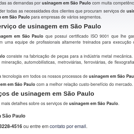
todas as demandas por
usinagem em São Paulo
com muita competênc
der todas as necessidades dos clientes que procuram serviços de
usi
 em São Paulo
para empresas de vários segmentos.
erviço de usinagem em São Paulo
nagem em São Paulo
que possui certificado ISO 9001 que lhe ga
m uma equipe de profissionais altamente treinados para execução
ulo
consiste na fabricação de peças para a indústria metal mecânica
neração, automobilísticas, metroviárias, ferroviárias, de flexografia,
ta tecnologia em todos os nossos processos de
usinagem em São Pau
gem em São Paulo
com a melhor relação custo-benefício do mercado.
iços de usinagem em São Paulo
 mais detalhes sobre os serviços de
usinagem em São Paulo
.
m São Paulo
 3228-4516
ou entre em
contato por email
.