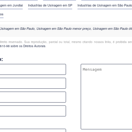
agem em Jundiai
Industrias de Usinagem em SP
Industrias de Usinagem em São Paulo
pos
Usinagem em São Paulo, Usinagem em São Paulo menor preço, Usinagem em São Paulo ót
direito reservado. Sua reprodução, parcial ou total, mesmo citando nossos links, é proibida se
.610-98 sobre os Direitos Autorais
.
o: