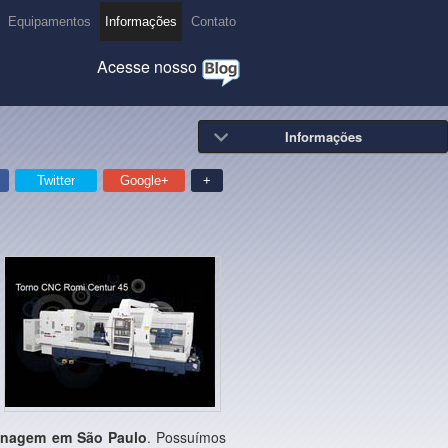
Equipamentos
Informações
Contato
Acesse nosso
Twitter
Google+
+
inagem em São Paulo
. Possuímos